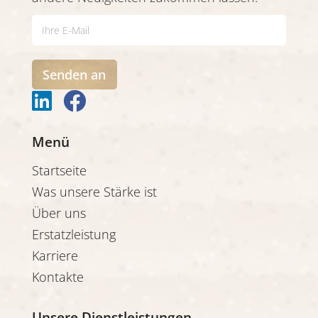
E
-
m
a
Senden an
i
l


*
Menü
Startseite
Was unsere Stärke ist
Über uns
Erstatzleistung
Karriere
Kontakte
Unsere Dienstleistungen