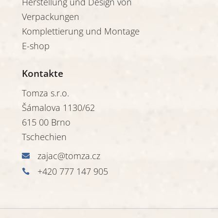
Herstellung und Design von
Verpackungen
Komplettierung und Montage
E-shop
Kontakte
Tomza s.r.o.
Šámalova 1130/62
615 00 Brno
Tschechien
zajac@tomza.cz

+420 777 147 905

╳
Oder probieren Sie unseren umfassenden
Service aus! Wir übernehmen die Herstellung