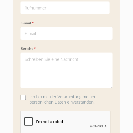
E-mail
*
Bericht
*
Ich bin mit der Verarbeitung meiner
C
persönlichen Daten einverstanden.
h
e
c
k
b
o