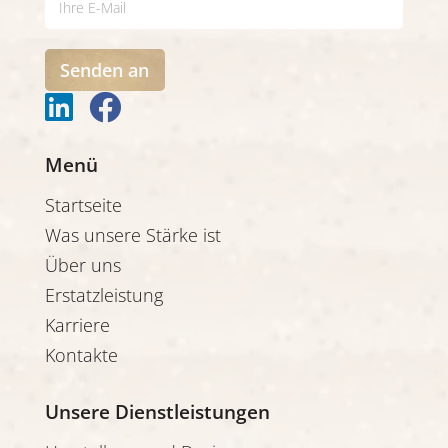
-
m
a
Senden an
i
l


*
Menü
Startseite
Was unsere Stärke ist
Über uns
Erstatzleistung
Karriere
Kontakte
Unsere Dienstleistungen