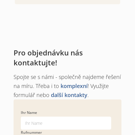
Pro objednávku nás
kontaktujte!
Spojte se s námi - společně najdeme řešení
na míru. Třeba i to
komplexní
! Využijte
formulář nebo
další kontakty
.
Ihr Name
Rufnummer